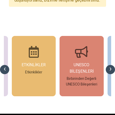
düşünüyorsanız, bizimle iletişime geçebilirsiniz.
ETKİNLİKLER
UNESCO
‹
›
BİLEŞENLERİ
Etkinklikler
Birbirinden Değerli
UNESCO Bileşenleri
İncele
İncele