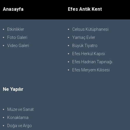
Anasayfa
Efes Antik Kent
Etkinlikler
Celsus Kütüphanesi
Foto Galeri
Yamaç Evler
Video Galeri
Büyük Tiyatro
Efes Herkül Kapısı
Efes Hadrian Tapınağı
Efes Meryem Kilisesi
Ne Yapılır
Müze ve Sanat
Konaklama
Doğa ve Argo