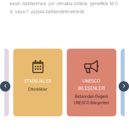
kesin tarihlenmesi zor olmakla birlikte, genellikle M.S.
6. veya 7. yüzyıla tarihlendirilmektedir.
ETKİNLİKLER
UNESCO
‹
›
BİLEŞENLERİ
Etkinklikler
Birbirinden Değerli
UNESCO Bileşenleri
İncele
İncele