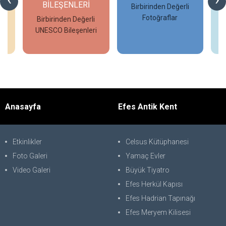
BİLEŞENLERİ
Birbirinden Değerli
Fotoğraflar
Birbirinden Değerli
UNESCO Bileşenleri
İncele
İncele
Anasayfa
Efes Antik Kent
Etkinlikler
Celsus Kütüphanesi
Foto Galeri
Yamaç Evler
Video Galeri
Büyük Tiyatro
Efes Herkül Kapısı
Efes Hadrian Tapınağı
Efes Meryem Kilisesi