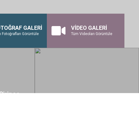
TOĞRAF GALERİ
VİDEO GALERİ
 Fotoğrafları Görüntüle
Tüm Videoları Görüntüle
Şirince
Arasında
18 Temmuz 2024, 11:44
İzmir’in Lezziz Otları