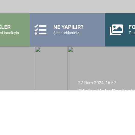
KLER
NE YAPILIR?
FO
ri İnceleyin
Şehir rehberiniz
Tüm
27 Ekim 2024, 16:57
Efeler Yolu Projesi 
ve Çamlık Köyleri 
Hayata Geçirildi
Sonraki