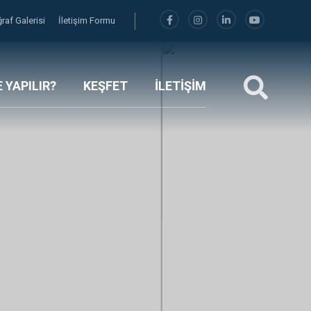
raf Galerisi
İletişim Formu
 YAPILIR?
KEŞFET
İLETİŞİM