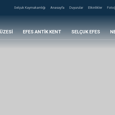
Selçuk Kaymakamlığı
Anasayfa
Duyurular
Etkinlikler
Fotoğ
ÜZESİ
EFES ANTİK KENT
SELÇUK EFES
NE